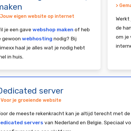
maken
> Gema
 Jouw eigen website op internet
Werkt 
de han
il je een gave
webshop maken
of heb
om je 
e gewoon
webhosting
nodig? Bij
intern
imexx haal je alles wat je nodig hebt
nel in huis.
Dedicated server
 Voor je groeiende website
oor de meeste rekenkracht kan je altijd terecht met de
edicated servers
van Nederland en Belgie. Speciaal vo