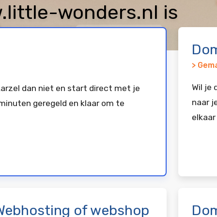
ittle-wonders.nl is
keerd bij
Vimexx
Dom
> Gema
Wil je
arzel dan niet en start direct met je
naar j
minuten geregeld en klaar om te
elkaar
Webhosting of webshop
Dom