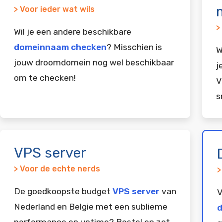
> Voor ieder wat wils
>
Wil je een andere beschikbare
domeinnaam checken
? Misschien is
W
jouw droomdomein nog wel beschikbaar
j
om te checken!
V
s
VPS server
> Voor de echte nerds
>
De goedkoopste budget
VPS server
van
V
Nederland en Belgie met een sublieme
d
performance en uptime? Bestel en zet